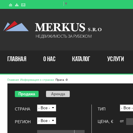
Select Language
▼
MERKUS
S . R . O
НЕДВИЖИМОСТЬ ЗА РУБЕЖОМ
ГЛАВНАЯ
О НАС
КАТАЛОГ
УСЛУГИ
Главная
Информация о странах
Прага -9
Продажа
Аренда
СТРАНА
ТИП
от
ЦЕНА,
€
РЕГИОН