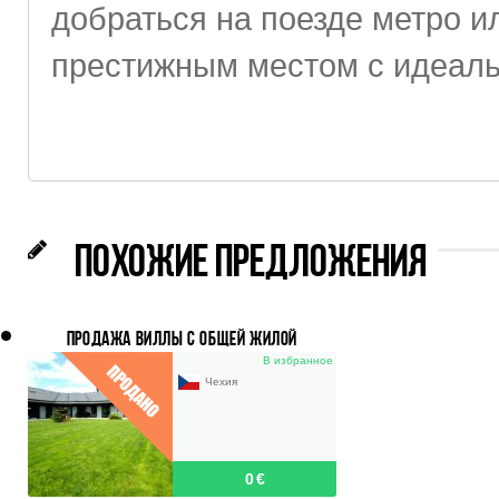
добраться на поезде метро и
престижным местом с идеаль
ПОХОЖИЕ ПРЕДЛОЖЕНИЯ
ПРОДАЖА ВИЛЛЫ С ОБЩЕЙ ЖИЛОЙ
ПЛОЩАДЬЮ 255 M2, УЧАСТОК 1 345 M2,
В избранное
ПРАГА-ЕСЕНИЦЕ, ЗДИМНЕРЖИЦЕ
Чехия
0 €