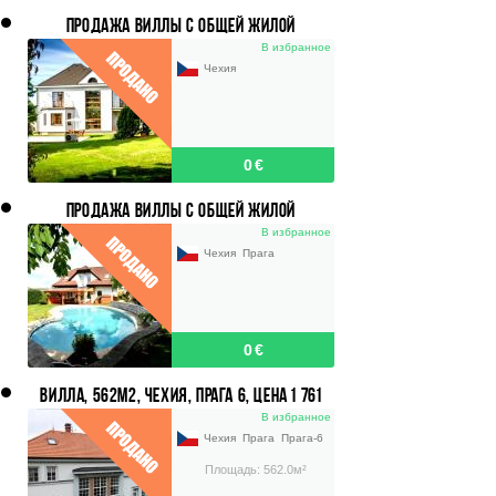
ПРОДАЖА ВИЛЛЫ С ОБЩЕЙ ЖИЛОЙ
ПЛОЩАДЬЮ 540 М2, УЧАСТОК 2 601
В избранное
М2,ПРАГА-ЗАПАД
Чехия
0 €
ПРОДАЖА ВИЛЛЫ С ОБЩЕЙ ЖИЛОЙ
ПЛОЩАДЬЮ 226 М2, УЧАСТОК 1 083 M2, ПРАГА
В избранное
- VELKÉ PŘÍLEPY
Чехия
Прага
0 €
ВИЛЛА, 562М2, ЧЕХИЯ, ПРАГА 6, ЦЕНА 1 761
000 €.
В избранное
Чехия
Прага
Прага-6
Площадь: 562.0м²