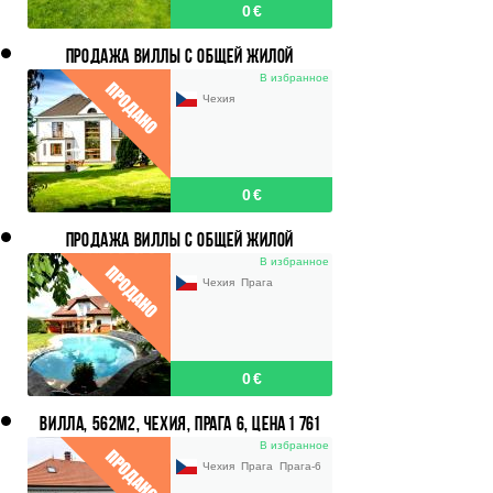
0 €
ПРОДАЖА ВИЛЛЫ С ОБЩЕЙ ЖИЛОЙ
ПЛОЩАДЬЮ 540 М2, УЧАСТОК 2 601
В избранное
М2,ПРАГА-ЗАПАД
Чехия
0 €
ПРОДАЖА ВИЛЛЫ С ОБЩЕЙ ЖИЛОЙ
ПЛОЩАДЬЮ 226 М2, УЧАСТОК 1 083 M2, ПРАГА
В избранное
- VELKÉ PŘÍLEPY
Чехия
Прага
0 €
ВИЛЛА, 562М2, ЧЕХИЯ, ПРАГА 6, ЦЕНА 1 761
000 €.
В избранное
Чехия
Прага
Прага-6