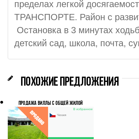
пределах легкой досягаемос
ТРАНСПОРТЕ. Район с разви
Остановка в 3 минутах ходьб
детский сад, школа, почта, с
ПОХОЖИЕ ПРЕДЛОЖЕНИЯ
ПРОДАЖА ВИЛЛЫ С ОБЩЕЙ ЖИЛОЙ
ПЛОЩАДЬЮ 255 M2, УЧАСТОК 1 345 M2,
В избранное
ПРАГА-ЕСЕНИЦЕ, ЗДИМНЕРЖИЦЕ
Чехия