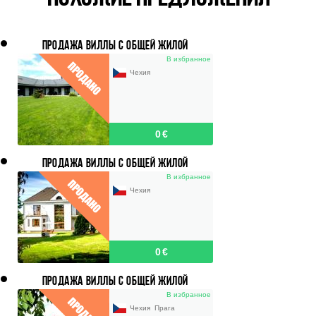
ПРОДАЖА ВИЛЛЫ С ОБЩЕЙ ЖИЛОЙ
ПЛОЩАДЬЮ 255 M2, УЧАСТОК 1 345 M2,
В избранное
ПРАГА-ЕСЕНИЦЕ, ЗДИМНЕРЖИЦЕ
Чехия
0 €
ПРОДАЖА ВИЛЛЫ С ОБЩЕЙ ЖИЛОЙ
ПЛОЩАДЬЮ 540 М2, УЧАСТОК 2 601
В избранное
М2,ПРАГА-ЗАПАД
Чехия
0 €
ПРОДАЖА ВИЛЛЫ С ОБЩЕЙ ЖИЛОЙ
ПЛОЩАДЬЮ 226 М2, УЧАСТОК 1 083 M2, ПРАГА
В избранное
- VELKÉ PŘÍLEPY
Чехия
Прага