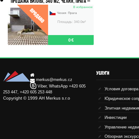
ПРОДАЖА ВИЛЛЫ, 340 М2, ЧЕХИЯ, ПРАГА –
ВОКОВИЦЕ, ЦЕНА 1 081 000 ЕВРО.
В избранное
Чехия
Прага
Площадь: 340.0м²
0 €
УСЛУГИ
merkus@merkus.cz
Viber, WhatsApp +420 605
Условия договора
253 447, +420 605 253 448
Copyright © 1999 АН Merkus s.r.o
Юридическое соп
Элитная недвижи
Инвестиции
Управление недв
Обзорная экскурс